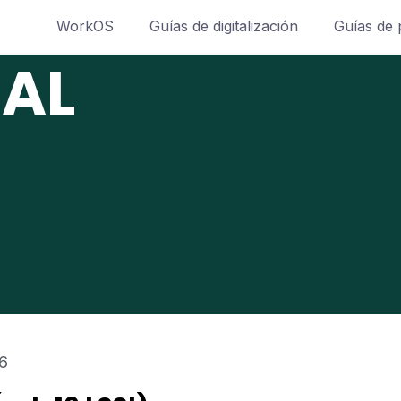
WorkOS
Guías de digitalización
Guías de 
GAL
26