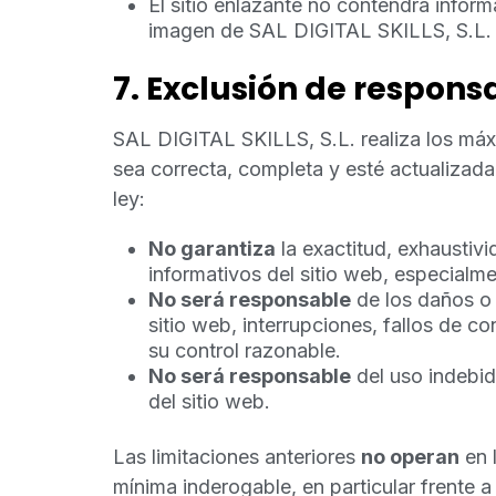
El sitio enlazante no contendrá informa
imagen de SAL DIGITAL SKILLS, S.L.
7. Exclusión de respons
SAL DIGITAL SKILLS, S.L. realiza los máx
sea correcta, completa y esté actualizada.
ley:
No garantiza
la exactitud, exhaustiv
informativos del sitio web, especial
No será responsable
de los daños o p
sitio web, interrupciones, fallos de c
su control razonable.
No será responsable
del uso indebid
del sitio web.
Las limitaciones anteriores
no operan
en 
mínima inderogable, en particular frente